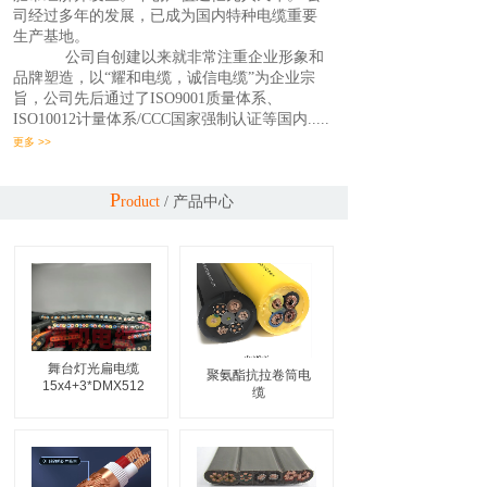
司经过多年的发展，已成为国内特种电缆重要
生产基地。
公司自创建以来就非常注重企业形象和
品牌塑造，以“耀和电缆，诚信电缆”为企业宗
旨，公司先后通过了ISO9001质量体系、
ISO10012计量体系/CCC国家强制认证等国内.....
更多 >>
P
roduct
/
产品中心
舞台灯光扁电缆
聚氨酯抗拉卷筒电
15x4+3*DMX512
缆‌