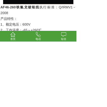
AF46-260铁氟龙镀银线
执行标准：Q/IRMV1－
2008
产品特性：
1、额定电压：600V
2、工作温度：-65～+260℃
3、导 体：实芯或绞合镀银铜线
首页
电话
短信
4、绝 缘：FEP 铁氟龙
5、颜 色：红/黄/兰/白/黑/黄绿/棕等
AF46-260铁氟龙镀银线
特点/用途：
具有优良的耐腐蚀性能，抗油、强酸、抗强碱、强
氧化剂等；具有优良的电绝缘性能、耐高电压、高
频损耗小、不吸潮、绝缘电阻大；具有优良的耐
燃、耐老化性能、使用寿命长。
在电子行业中，可用于温度补偿导线，耐低温导
线，高温加热导线，耐老化电线及阻燃电线；在家
用电器行业中，可以食品机械、化工冶金、可用于
空调机，微波炉，电子消毒柜，电饭堡，电子热水
瓶，电暖器，电烤箱，电炒锅，灯具灯饰等的内部