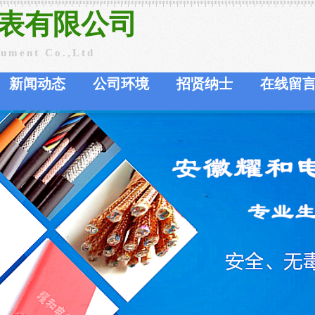
表有限公
司
rument Co.,Ltd
新闻动态
公司环境
招贤纳士
在线留
新闻动态
公司环境
招贤纳士
在线留言