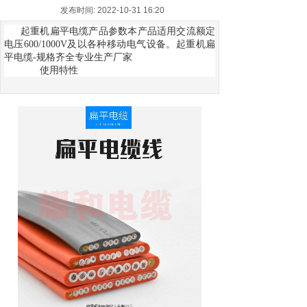
发布时间: 2022-10-31 16:20
起重机扁平电缆产品参数本产品适用交流额定
电压600/1000V及以各种移动电气设备。起重机扁
平电缆-规格齐全专业生产厂家
使用特性