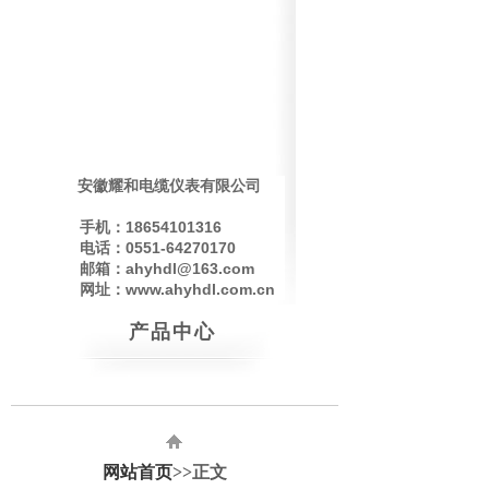
安徽耀和电缆仪表有限公司
手机：18654101316
电话：0551-64270170
邮箱：ahyhdl@163.com
网址：www.ahyhdl.com.cn
产品中心
网站首页
>>正文