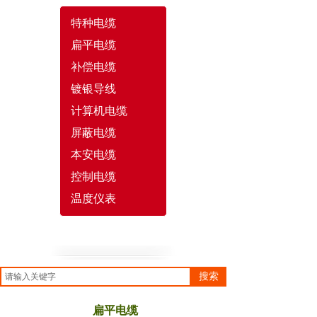
特种电缆
扁平电缆
补偿电缆
镀银导线
计算机电缆
屏蔽电缆
本安电缆
控制电缆
温度仪表
搜索
扁平电缆