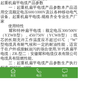
起重机扁平电缆产品参数
一：起重机扁平电缆产品参数本产品适
用交流额定电压600/1000V及以各种移动电气
设备。
起重机扁平电缆
-规格齐全专业生产厂
家
使用特性
耀和特种扁平电缆：额定电压300/500V
（YZWB型），450/750V（YCWB型）；线
芯的长期充许工作温度应不超过65℃ ；“W”
型电缆具有耐气候和一定的耐油性能，适宜
于在户外或接触油污的场合使用,'B'代表扁平
电缆；ZR-型二：安徽耀和电缆仪表有限公司
电缆具有阻燃性能。
三：起重机扁平电缆产品参数生产执行
标准 JB8735.-1998.
四：起重机扁平电缆产品参数型号、名
首页
电话
短信
称及主要用途
型号
名称
主在用途
耀和轻
YQB、
用于轻型移动电
型橡套
YQWB
气设备和工具
扁电缆
耀和中
YZB、
用于中型移动电
型橡套