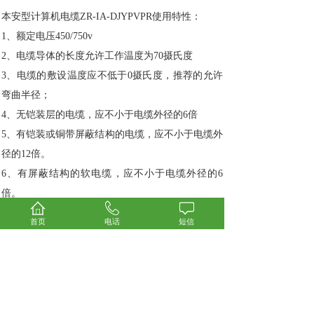
本安型计算机电缆ZR-IA-DJYPVPR使用特性：
1、额定电压450/750v
2、电缆导体的长度允许工作温度为70摄氏度
3、电缆的敷设温度应不低于0摄氏度，推荐的允许
弯曲半径；
4、无铠装层的电缆，应不小于电缆外径的6倍
5、有铠装或铜带屏蔽结构的电缆，应不小于电缆外
径的12倍。
6、有屏蔽结构的软电缆，应不小于电缆外径的6
倍。
本安型计算机电缆ZR-IA-DJYPVPR
电气性能：
首页
电话
短信
1）在20℃时用直流500V电压试验稳定充电
1min后绝缘电阻应不小于2500MΩ?Km；
2）各对绞屏蔽之间以及对绞屏蔽与总屏蔽之间
应不断路；
3）电缆的线芯和线芯之间以及屏蔽之间应经受